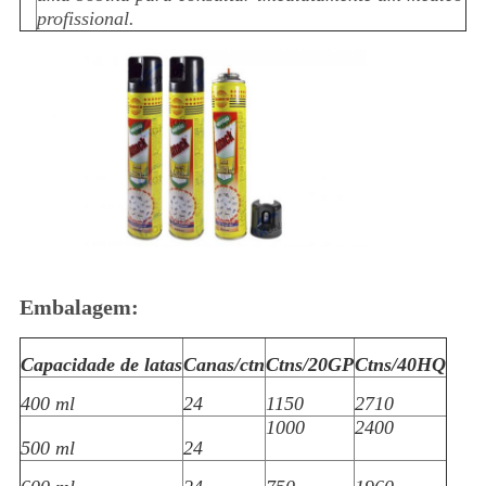
profissional.
Embalagem:
Capacidade de latas
Canas/ctn
Ctns/20GP
Ctns/40HQ
400 ml
24
1150
2710
1000
2400
500 ml
24