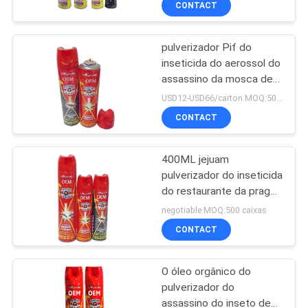
CONTACT
pulverizador
pulverizador Pif do
inseticida do aerossol do
assassino da mosca de
400ml Paf para a
USD12-USD66/carton MOQ:500 caixas
embalagem do folha de
CONTACT
Flandres do mosquito
400ML jejuam
pulverizador do inseticida
do restaurante da praga
do controle/repelente de
negotiable MOQ:500 caixas
insetos do mosquito
CONTACT
O óleo orgânico do
pulverizador do
assassino do inseto de