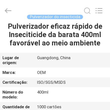
supplier.
Copyright
©
2016
-
Pulverizador do insecticida
2025
Guangzhou
Konnor
Pulverizador eficaz rápido de
CASA
Daily
Necessities
Inseciticide da barata 400ml
Co.,
Ltd..
All
PRODUTOS
favorável ao meio ambiente
Rights
Reserved.
Developed
by
ECER
SOBRE
Lugar de
Guangdong, China
origem:
NÓS
Marca:
OEM
EXCURSÃO
Certificação:
ISO/SGS/MSDS
DA
Número do
400ml
FÁBRICA
modelo:
Quantidade de
1000 cartões