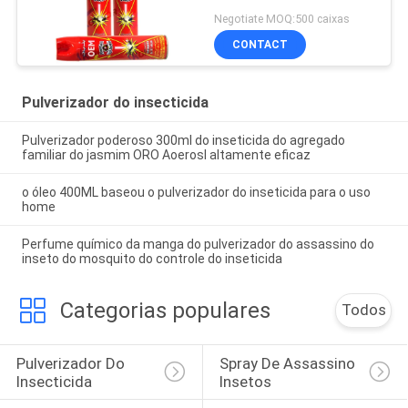
voo baseou/não -
Negotiate MOQ:500 caixas
manchando o assassino
CONTACT
do mosquito repelente
Pulverizador do insecticida
Pulverizador poderoso 300ml do inseticida do agregado
familiar do jasmim ORO Aoerosl altamente eficaz
o óleo 400ML baseou o pulverizador do inseticida para o uso
home
Perfume químico da manga do pulverizador do assassino do
inseto do mosquito do controle do inseticida
Categorias populares
Todos
Pulverizador Do 
Spray De Assassino 
Insecticida
Insetos