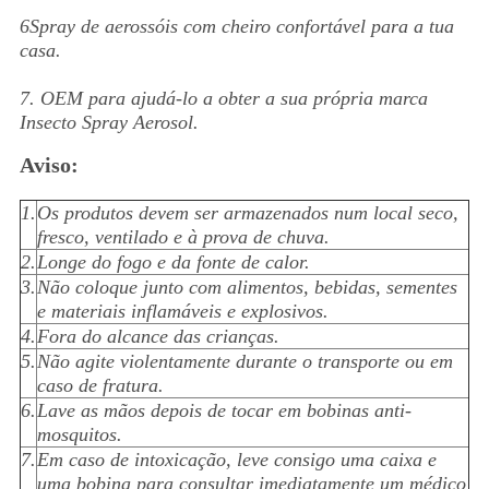
6Spray de aerossóis com cheiro confortável para a tua
casa.
7. OEM para ajudá-lo a obter a sua própria marca
Insecto Spray Aerosol.
Aviso:
1.
Os produtos devem ser armazenados num local seco,
fresco, ventilado e à prova de chuva.
2.
Longe do fogo e da fonte de calor.
3.
Não coloque junto com alimentos, bebidas, sementes
e materiais inflamáveis e explosivos.
4.
Fora do alcance das crianças.
5.
Não agite violentamente durante o transporte ou em
caso de fratura.
6.
Lave as mãos depois de tocar em bobinas anti-
mosquitos.
7.
Em caso de intoxicação, leve consigo uma caixa e
uma bobina para consultar imediatamente um médico