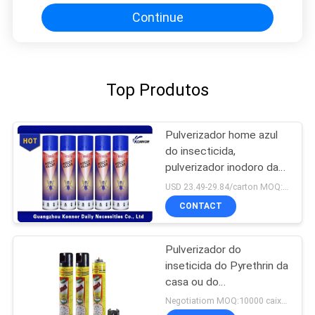
Continue
Top Produtos
Pulverizador home azul
do insecticida,
pulverizador inodoro da
matança do inseto do
USD 23.49-29.84/carton MOQ:1000 cartões
sabor
CONTACT
Pulverizador do
inseticida do Pyrethrin da
casa ou do
escritório/erro fora do
Negotiatiom MOQ:10000 caixas
repelente de insetos do