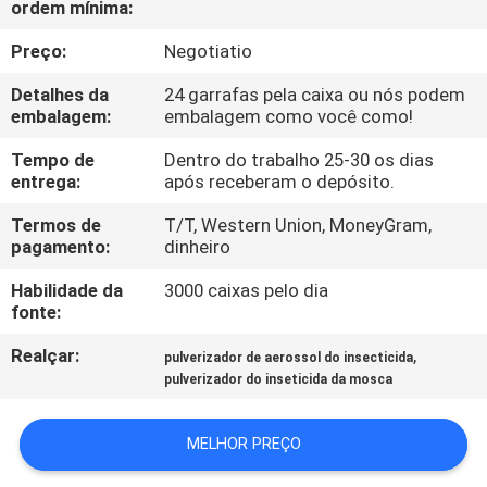
ordem mínima:
CONTROLE
DA
Preço:
Negotiatio
QUALIDADE
Detalhes da
24 garrafas pela caixa ou nós podem
embalagem:
embalagem como você como!
CONTACTE-
Tempo de
Dentro do trabalho 25-30 os dias
entrega:
após receberam o depósito.
NOS
Termos de
T/T, Western Union, MoneyGram,
pagamento:
dinheiro
PEÇA
Habilidade da
3000 caixas pelo dia
UMAS
fonte:
CITAÇÕES
Realçar:
,
pulverizador de aerossol do insecticida
pulverizador do inseticida da mosca
COMPANY
NEWS
MELHOR PREÇO