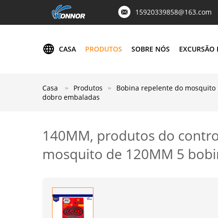
15920339858@163.com
CASA
PRODUTOS
SOBRE NÓS
EXCURSÃO 
Casa
Produtos
Bobina repelente do mosquito
dobro embaladas
140MM, produtos do control
mosquito de 120MM 5 bobi