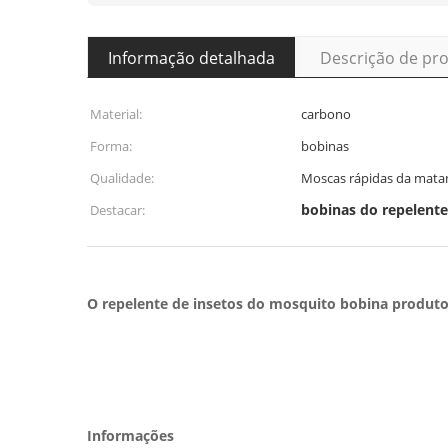
Informação detalhada
Descrição de pr
Material:
carbono
Forma:
bobinas
Qualidade:
Moscas rápidas da mata
bobinas do repelente
Destacar:
O repelente de insetos do mosquito bobina produto
Informações