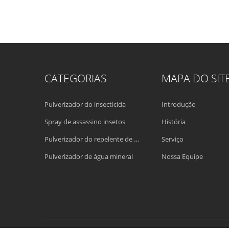
CATEGORIAS
MAPA DO SIT
Pulverizador do insecticida
Introdução
Spray de assassino insetos
História
Pulverizador do repelente de insetos do mosquito
Serviço
Pulverizador de água mineral
Nossa Equipe