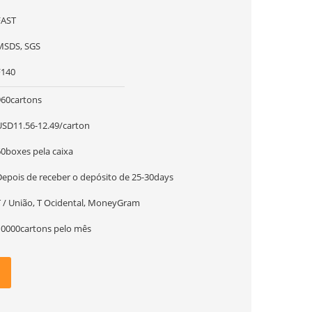
FAST
MSDS, SGS
F140
960cartons
USD11.56-12.49/carton
60boxes pela caixa
Depois de receber o depósito de 25-30days
T / União, T Ocidental, MoneyGram
10000cartons pelo mês