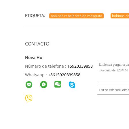
ETIQUETA:
bobinas repelentes do mosquito
bobinas do
CONTACTO
Nova Hu
Número de telefone :
15920339858
Whatsapp :
+
8615920339858