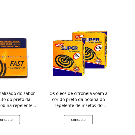
alizado do sabor
Os óleos de citronela voam a
África ne
to do preto da
cor do preto da bobina do
dobro da bo
bobina repelente
repelente de insetos do
do preto d
m fumaça
mosquito
li
ontacto
contacto
c