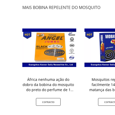
MAIS BOBINA REPELENTE DO MOSQUITO
onela voam a
África nenhuma ação do
Mosquitos re
a bobina do
dobro da bobina do mosquito
facilmente 
insetos do
do preto do perfume de 1
matança das b
ito
limão anti
mosquito do co
pragas, 130m
to
contacto
contact