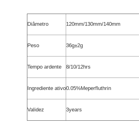
Diâmetro
120mm/130mm/140mm
Peso
36g±2g
Tempo ardente
8/10/12hrs
Ingrediente ativo
0.05%Meperfluthrin
Validez
3years