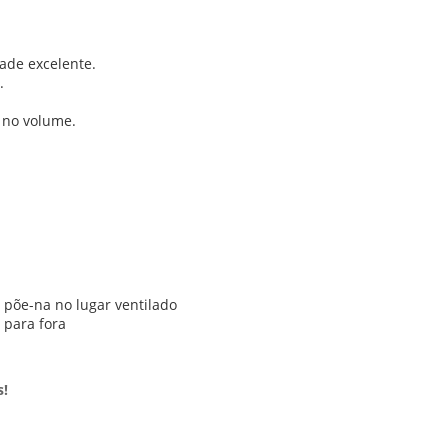
ade excelente.
.
 no volume.
e põe-na no lugar ventilado
 para fora
s!