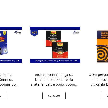
pelentes
Incenso sem fumaça da
ODM person
140mm da
bobina do mosquito do
do mosqui
obinas do
material de carbono, bobina
citronela 
ntrolo de
do fumo do mosquito
se
m, 120mm
o
contacto
c