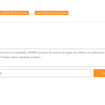
 repelente de insetos
anti bobina do mosquito
C