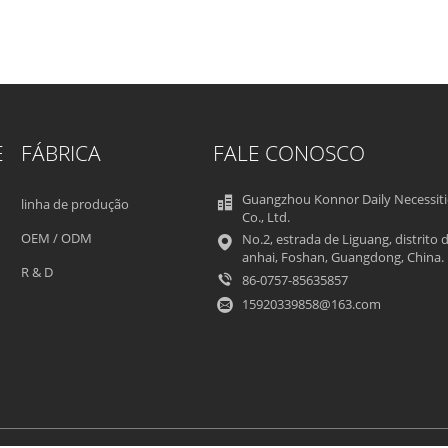
E
FÁBRICA
FALE CONOSCO
Guangzhou Konnor Daily Necessiti
linha de produção
Co., Ltd.
OEM / ODM
No.2, estrada de Liguang, distrito 
anhai, Foshan, Guangdong, China.
R & D
86-0757-85635857
15920339858@163.com