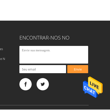
ENCONTRAR-NOS NO
es
de N
Envie