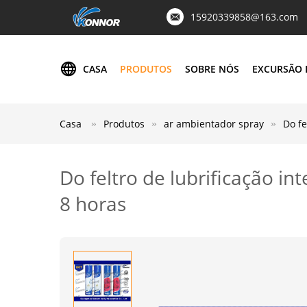
15920339858@163.com
CASA
PRODUTOS
SOBRE NÓS
EXCURSÃO 
Casa
Produtos
ar ambientador spray
Do fe
Do feltro de lubrificação i
8 horas