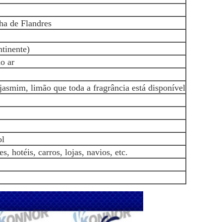
lha de Flandres
tinente)
do ar
asmim, limão que toda a fragrância está disponível
ol
es, hotéis, carros, lojas, navios, etc.