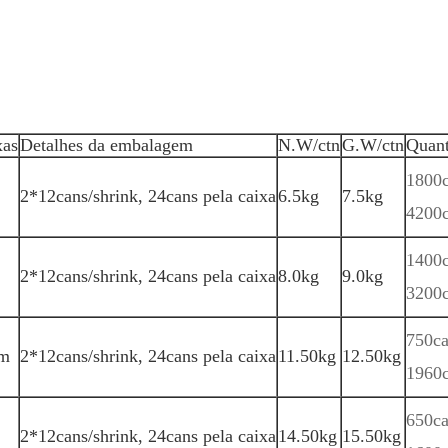
xas
Detalhes da embalagem
N.W/ctn
G.W/ctn
Quant
1800c
2*12cans/shrink, 24cans pela caixa
6.5kg
7.5kg
4200c
1400c
2*12cans/shrink, 24cans pela caixa
8.0kg
9.0kg
3200c
750ca
cm
2*12cans/shrink, 24cans pela caixa
11.50kg
12.50kg
1960c
650ca
2*12cans/shrink, 24cans pela caixa
14.50kg
15.50kg