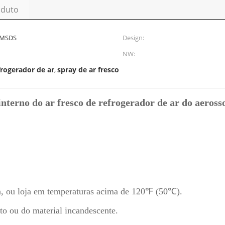
oduto
 MSDS
Design:
NW:
frogerador de ar
spray de ar fresco
,
 interno do ar fresco de refrogerador de ar do aeross
a, ou loja em temperaturas acima de 120℉ (50℃).
to ou do material incandescente.