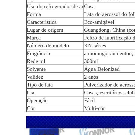
Uso do refrogerador de ar
Casa
Forma
Lata do aerossol do fo
Característica
Eco-amigável
Lugar de origem
Guangdong, China (con
Marca
Feltro de lubrificação 
Número de modelo
KN-séries
Fragrância
a morango, aumentou, j
Rede ml
300ml
Solvente
Água Deionized
Validez
2 anos
Tipo de lata
Pulverizador de aeross
Uso
Casas, escritórios, club
Operação
Fácil
Cor
Multi-cor