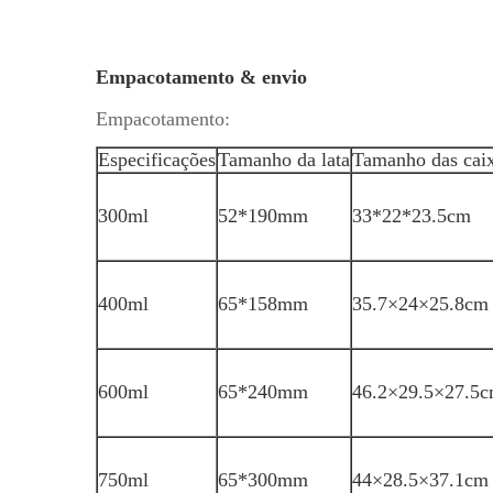
Empacotamento & envio
Empacotamento:
Especificações
Tamanho da lata
Tamanho das cai
300ml
52*190mm
33*22*23.5cm
400ml
65*158mm
35.7×24×25.8cm
600ml
65*240mm
46.2×29.5×27.5
750ml
65*300mm
44×28.5×37.1cm