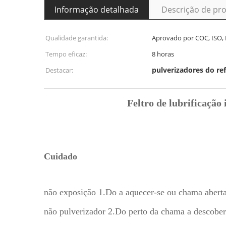
Informação detalhada
Descrição de pr
Qualidade garantida:
Aprovado por COC, ISO,
Tempo eficaz:
8 horas
pulverizadores do re
Destacar:
Feltro de lubrificação
Cuidado
não exposição 1.Do a aquecer-se ou chama abert
não pulverizador 2.Do perto da chama a descober