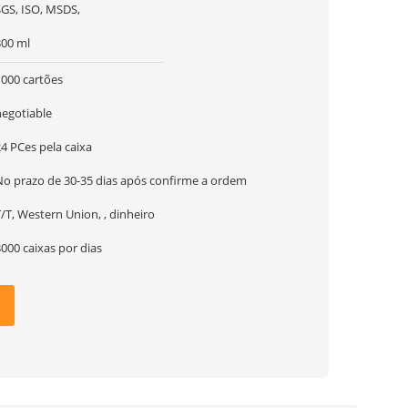
SGS, ISO, MSDS,
300 ml
1000 cartões
negotiable
4 PCes pela caixa
No prazo de 30-35 dias após confirme a ordem
/T, Western Union, , dinheiro
000 caixas por dias